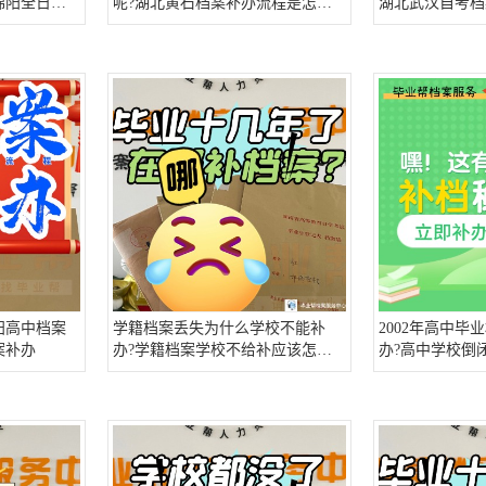
绵阳全日制
呢?湖北黄石档案补办流程是怎样
湖北武汉自考档
档案材料
的?
阳高中档案
学籍档案丢失为什么学校不能补
2002年高中毕
案补办
办?学籍档案学校不给补应该怎么
办?高中学校倒
办?