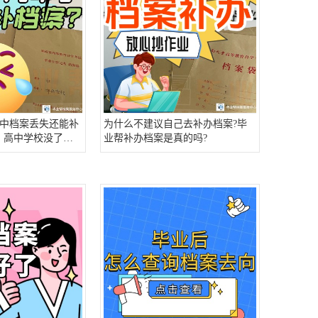
中档案丢失还能补
为什么不建议自己去补办档案?毕
，高中学校没了还
业帮补办档案是真的吗?