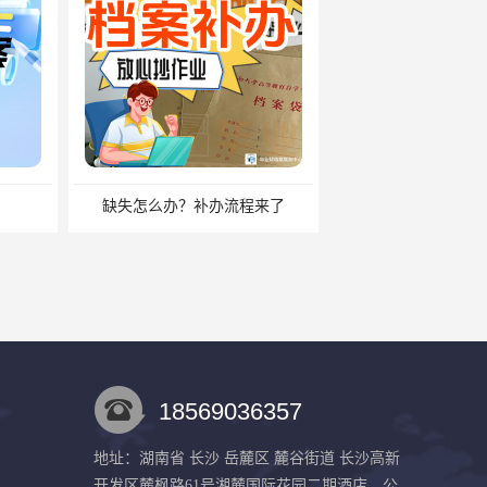
？补办流程来了
中专毕业有没有档案？中专档案应该如何管理？
18569036357
地址：湖南省 长沙 岳麓区 麓谷街道 长沙高新
开发区麓枫路61号湘麓国际花园二期酒店、公