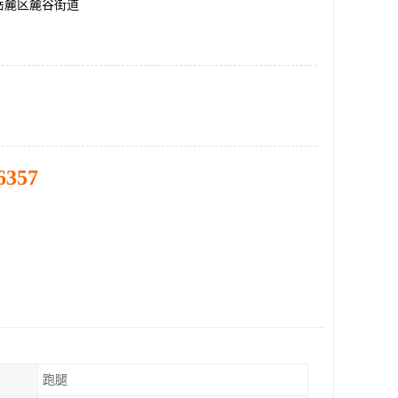
岳麓区麓谷街道
6357
跑腿