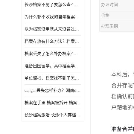
长沙档案不见了要怎么查？档案查询 档案补办
办理时间
价格
为什么都不收我的自考档案？自考档案怎么存档？
办理周期
以为档案没用就从来没管过，现在要用档案该怎么办？
档案存放有什么方法？档案在手里为什么不能用
档案丢失了怎么补办档案？湖南档案补办 档案补办方法
准备出国留学，高中档案学校发给我了怎么办？
本科后，
单位调档，档案找不到了怎么办？
合并存呢
dangan丢失怎样补办？湖南dangan丢失补办流程介绍！
档
确认前
档案在手里 档案被拆开 档案补办 档案问题一站式服务
户籍地的
长沙档案激活 长沙个人存档 长沙档案存档
准备合并