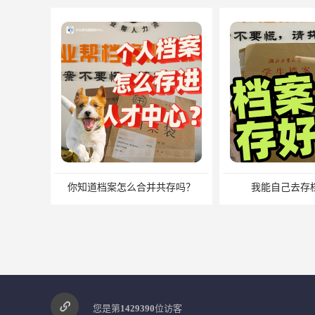
你知道档案怎么合并共存吗？
我能自己去存
您是第
1429390
位访客