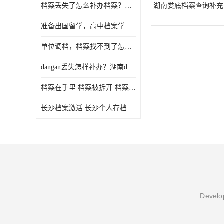
档案丢失了怎么补办档案？湖南档案补办 档案补办方法
湖南娄底档案查询补充
准备出国留学，高中档案学校发给我了怎么办？
单位调档，档案找不到了怎么办？
dangan丢失怎样补办？湖南dangan丢失补办流程介绍！
档案在手里 档案被拆开 档案补办 档案问题一站式服务
长沙档案激活 长沙个人存档 长沙档案存档
Develop