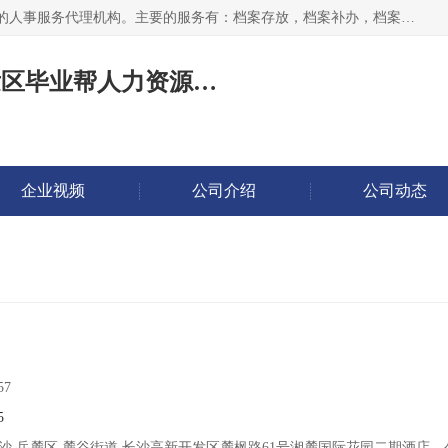
长沙毕业帮人力资源咨询有限责任公司是一家拥有8年多经验的人事服务代理机构。主要的服务有：档案存放，档案补办，档案激活，档案查询，档案查找，档案托管，档案调取，档案异地代办，档案异常处理 等；提供毕业档案处理、人事档案服务、商务代理代办、个人档案等服务，同时办事过程全程与客户沟通，确保真实、安全、可靠！
长沙高新技术产业开发区毕业帮人力资源咨询有限责任公司
企业视频
公司介绍
公司动态
57
5
沙 岳麓区 麓谷街道 长沙高新开发区麓枫路61号湘麓国际花园二期酒店、公