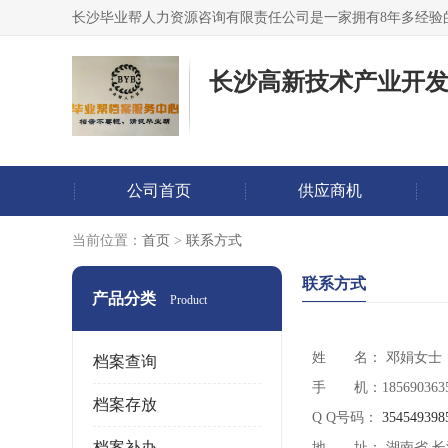
公司首页
供应商机
当前位置：
首页
>
联系方式
联系方式
产品分类
Product
姓 名： 邓娟
女士
档案查询
手 机：185690363
档案存放
Q Q号码：
354549398
档案补办
地 址： 湖南省 长