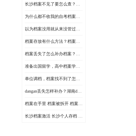
长沙档案不见了要怎么查？档案查询 档案补办
为什么都不收我的自考档案？自考档案怎么存档？
以为档案没用就从来没管过，现在要用档案该怎么办？
档案存放有什么方法？档案在手里为什么不能用
档案丢失了怎么补办档案？湖南档案补办 档案补办方法
准备出国留学，高中档案学校发给我了怎么办？
单位调档，档案找不到了怎么办？
dangan丢失怎样补办？湖南dangan丢失补办流程介绍！
档案在手里 档案被拆开 档案补办 档案问题一站式服务
长沙档案激活 长沙个人存档 长沙档案存档