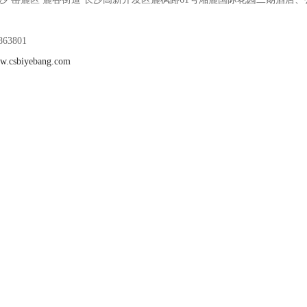
63801
ww.csbiyebang.com