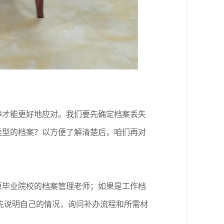
静才能更好地应对。
我们要
先确定档案丢失
类型的档案
？
以方便
了解清楚后，咱们再对
原毕业院校
的档案
管理老师
；如果是工作档
先
说明自己的情况，询问补办流程和所需材