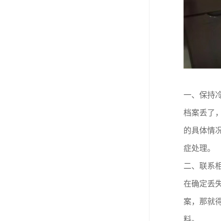
一、
保持
档案丢了
的具体情
症处理。
二、
联系
在确定丢
案，那就得
料。