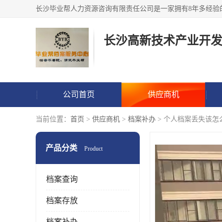
公司首页
供应商机
当前位置：
首页
>
供应商机
>
档案补办
> 个人档案丢失该怎
产品分类
Product
档案查询
档案存放
档案补办