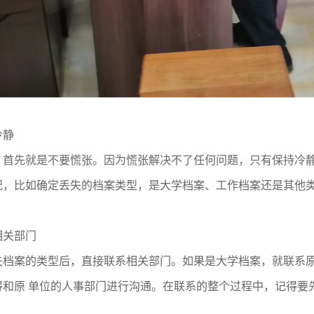
冷静
，
首先就是不要
慌张。
因为
慌张解决不了
任何
问题，
只有
保持冷
况，比如
确定丢失的档案类型，
是大学档案、工作档案还是其他
相关部门
失档案的类型后，直接联系相关部门
。如果是大学档案，就联系
和原 单位的人事部门
进行
沟通。在联系的
整个
过程中，记得
要