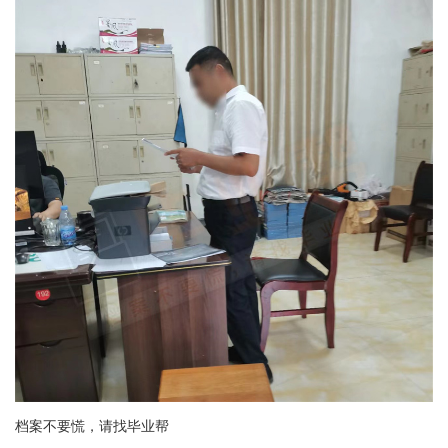
档案不要慌，请找毕业帮