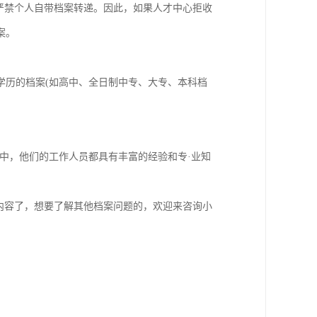
严禁个人自带档案转递。因此，如果人才中心拒收
案。
学历的档案(如高中、全日制中专、大专、本科档
中，他们的工作人员都具有丰富的经验和专·业知
内容了，想要了解其他档案问题的，欢迎来咨询小