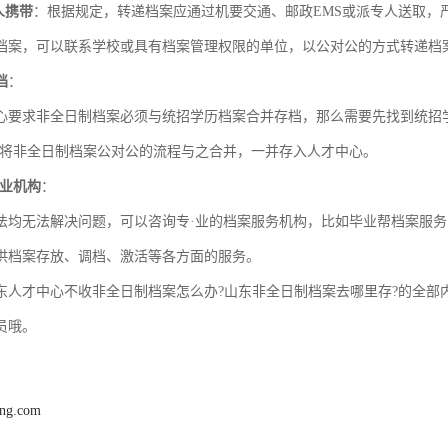
人携带
：根据规定，转递档案应通过机要交通、邮政EMS或派专人送取，
档案，可以联系学校或具有档案管理权限的单位，以公对公的方式转递档
档
：
心要求非全日制档案必须与统招学历档案合并存档，那么需要先找到统招
再将非全日制档案公对公的流程与之合并，一并存入人才中心。
·业机构
：
法均无法解决问题，可以咨询专·业的档案服务机构，比如毕业帮档案服务
供档案存放、调档、激活等各方面的服务。
东人才中心不收非全日制档案怎么办?山东非全日制档案去哪里存?的全部
员哦。
ang.com