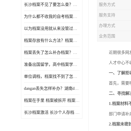
长沙档案不见了要怎么查？档案查询 档案补办
服务方式
服务支持
为什么都不收我的自考档案？自考档案怎么存档？
办理方式
以为档案没用就从来没管过，现在要用档案该怎么办？
业务范围
档案存放有什么方法？档案在手里为什么不能用
档案丢失了怎么补办档案？湖南档案补办 档案补办方法
近期很多网
人才中心不
准备出国留学，高中档案学校发给我了怎么办？
一、了解拒
单位调档，档案找不到了怎么办？
首先，需要
dangan丢失怎样补办？湖南dangan丢失补办流程介绍！
二、寻找解
档案在手里 档案被拆开 档案补办 档案问题一站式服务
1.档案材料
长沙档案激活 长沙个人存档 长沙档案存档
部门申请补
2.档案未密