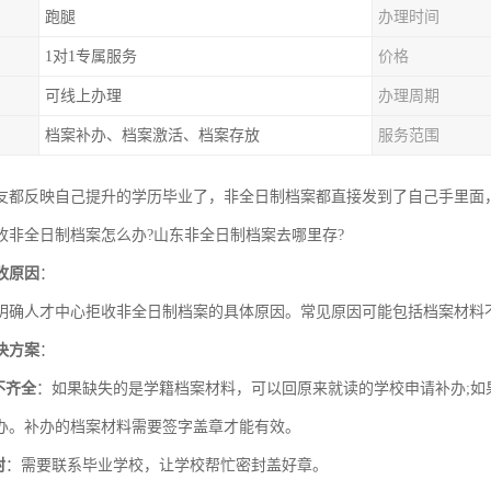
跑腿
办理时间
1对1专属服务
价格
可线上办理
办理周期
档案补办、档案激活、档案存放
服务范围
友都反映自己提升的学历毕业了，非全日制档案都直接发到了自己手里面
收非全日制档案怎么办?山东非全日制档案去哪里存?
收原因
：
明确人才中心拒收非全日制档案的具体原因。常见原因可能包括档案材料
决方案
：
不齐全
：如果缺失的是学籍档案材料，可以回原来就读的学校申请补办;如
办。补办的档案材料需要签字盖章才能有效。
封
：需要联系毕业学校，让学校帮忙密封盖好章。