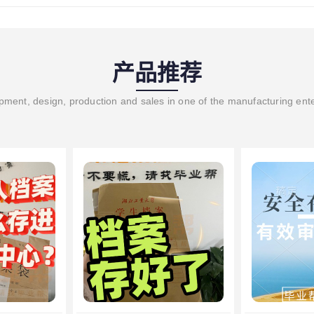
产品推荐
ment, design, production and sales in one of the manufacturing ent