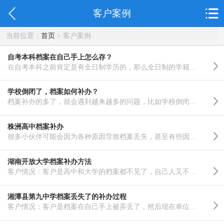
客户案例
当前位置：
首页
> 客户案例
自考本科档案在自己手上怎么存？
在自考本科之前肯定是有全日制学历的，那么全日制的学籍档案是存放在哪里的呢，这个是我们存本科档案之前..……
学校倒闭了，档案如何补办？
档案补办的多了，就会遇到越来越多的问题，比如学校倒闭了，还能补办吗，比如毕业证不见了，还能补办吗等..……
株洲高中档案补办
很多小伙伴可能会因为各种原因导致档案丢失，甚至有些因为保管不当刚毕业就弄丢了自己的档案，这个时候马..……
湖南开放大学档案补办方法
客户情况：客户是高中和大学的档案都不见了，自己人又不在湖南，所以联系到了我们帮忙办理，省得自己还要..……
湘潭县第九中学档案丢失了的补办过程
客户情况：客户是档案在自己手上被弄丢了，然后现在单位突然又要审核，没办法自己不方便，所以找到了我们..……