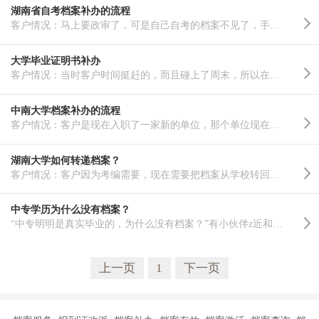
湖南省自考档案补办的流程
客户情况：马上要政审了，可是自己自考的档案不见了，手里的档案又没办法存，时间比较着急，就找到了我们..……
大学毕业证明书补办
客户情况：当时客户时间挺赶的，而且碰上了周末，所以在办理的时候我们给客户进行了加急办理，总算是在客..……
中南大学档案补办的流程
客户情况：客户是现在入职了一家新的单位，那个单位现在需要调动客户档案，但是客户找不到自己的档案在哪..……
湖南大学如何转递档案？
客户情况：客户因为考编需要，现在需要把档案从学校转回老家，然后本人不在长沙，不方便自己去学校办理，..……
中专学历为什么没有档案？
“中专明明是真实毕业的，为什么没有档案？”有小伙伴z近和小编提起了自己明明是有中专学历的，为什么会没..……
上一页
1
下一页