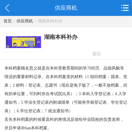
供应商机
首页
>
供应商机
> 湖南本科补办
湖南本科补办
面议
本科档案顾名思义就是在本科受教育期间的学习经历、品德风貌等
情况的重要材料记录。在本科档案里的材料（
1.
组织档案：团表、党
表；
2.
材料：登记表、志愿书（现在是电子版了，一般不放档案，但
有的单位要，可到时所在考试院出具）；
3.
本科入学登记表；
4.
入学
通知书；
5.
毕业生登记表内附成绩单（可能有学籍登记表、学生登记
表）；
6.
学位登记表；
7.
就业通知书）
丢失本科档案的时候要及时的将情况反馈给毕业院校的负责老师，
并且申请补
ban
本科
档案。