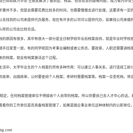
*，现已帮助数万毕业 生朋友解决了报到证、档案、创业就业的疑难问题，成为省内毕业
步骤并不多，但是会需要花费比较多的时间，也需要慢慢去进行处理，这要求有一定
以去找到的公司来提供代办服务，现在有许多的公司可以提供代办，如果找公司来做
么样的公司会比较合适。
档的原因有很多，其中有很大一部分是全日制学校毕业后档案自持，就是毕业时学校
随手往家里一放，有的同学呢因为考事业编制或者公务员，要政审，入职还需要调档
来的档案，就会有档案激活这个过程。
生活中，大学毕业生的个人档案仍然有多种作用：可以建立人事关系，进行连续工龄
员政审、出国政审，公时要查阅个人档案；考研时需要档案等。档案一旦变死档，将
规定，任何档案管理单位不得接收个人自带的档案。所以你要自己去人才中心的话，
看看你的工作单位是否具备档案管理了，如果是国企事业单位这种体制内的公职单位
ang.com