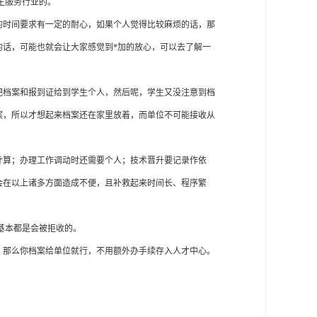
生服务行业的。
的时间要求有一定的耐心，如果个人觉得比较麻烦的话，那
的话，可能也就会让大家感觉到
*加的放心，可以去了解一
把档案和报到证给到学生个人，然后呢，学生又没注意到档
案，所以才想起来档案还在家里放着，而单位不可能接收从
计算；办理工作调动时还需要个人；技术晋升要记录作依
会在以上诸多方面造成不便，且补救起来时间长、程序繁
基本都是会被拒收的。
，那么你档案给单位就行，不用额外办手续存入人才中心。