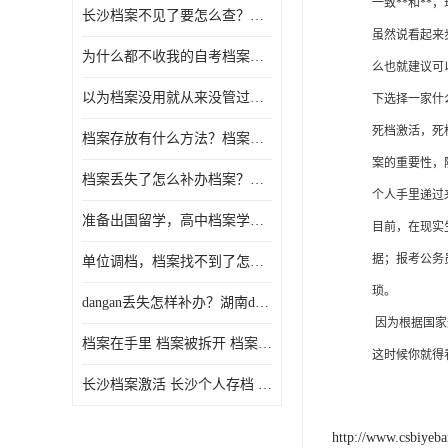
一致**和*
长沙档案不见了要怎么查？档案查询 档案补办
虽然说看起来
为什么都不收我的自考档案？自考档案怎么存档？
么也就建议可
以为档案没用就从来没管过，现在要用档案该怎么办？
下选择一家什
死档激活，死
档案存放有什么方法？档案在手里为什么不能用
案的重要性，
档案丢失了怎么补办档案？湖南档案补办 档案补办方法
个人手里递过
准备出国留学，高中档案学校发给我了怎么办？
目前，在现实
据；报考公务
单位调档，档案找不到了怎么办？
琐。
dangan丢失怎样补办？湖南dangan丢失补办流程介绍！
因为根据国家
档案在手里 档案被拆开 档案补办 档案问题一站式服务
这时候你就得
长沙档案激活 长沙个人存档 长沙档案存档
http://www.csbiyeb