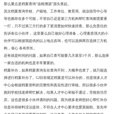
那么重点是档案查询
“追根溯源”源头查起。
其次档案查询学校、户籍地、工作单位、教育局、就业指导中心等
等也都存在多个可能，不管自己还是第三方机构帮忙查询都需要逐
一打，只不过第三方打的多了更清楚如何快速排查。那么负责任的
告诉各位小伙伴，
这里要么自己做好心理准备，心理素质强大的小
伙伴可以根据我提供的以上地点咨询，也可以选择两百选择三方机
构，省心
各有所长。
还有就是时间的问题，如果自己查可能要几天甚至
1
个月，那么选择
一家合适的机构也是非常重要的。
档案补办，如果档案查询实在查询不到，大概率也查了，就只能选
择进行档案补办了。
GJ
目前规定档案是可以补办的，但是很多人才
中心会根据档案资料的完整性和真实性进行审核。所以很多小伙伴
跑到学校找老师帮忙解决，结果人才中心审核不通过，导致前功尽
弃。这也是很多小伙伴遇到的问题。因为很多老师想好心帮忙补办
但是补得材料没法提供，不符合人才中心要求也爱莫能助。首先毕