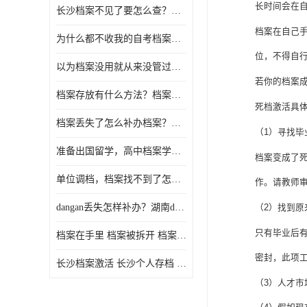
长时间会在
长沙档案不见了要怎么查？档案查询 档案补办
档案在自己
为什么都不收我的自考档案？自考档案怎么存档？
位，不得自
以为档案没用就从来没管过，现在要用档案该怎么办？
若你的档案
档案存放有什么方法？档案在手里为什么不能用
死档激活具
档案丢失了怎么补办档案？湖南档案补办 档案补办方法
（
1
）寻找毕
准备出国留学，高中档案学校发给我了怎么办？
档案变成了
单位调档，档案找不到了怎么办？
作。请教师
dangan丢失怎样补办？湖南dangan丢失补办流程介绍！
（
2
）找到原
只有毕业后
档案在手里 档案被拆开 档案补办 档案问题一站式服务
密封，此项
长沙档案激活 长沙个人存档 长沙档案存档
（3）
人才市