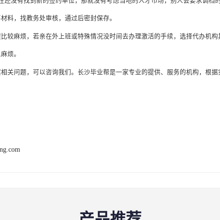
在还没有找到新的签约单位，那就没有考虑当地的人才市场，别人会要求调档
事材料，找教务处审核，通过后密封保存。
程比较麻烦，若亲在外上班或特殊情况没时间去办理激活的手续，选择代办机构
么麻烦。
案相关问题，可以咨询我们。长沙
毕业帮
是一家专业的提供、服务的机构，根据
ang.com
产品推荐