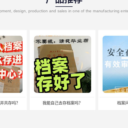
ment, design, production and sales in one of the manufacturing ent
档案吗？
档案问题别发愁
档案