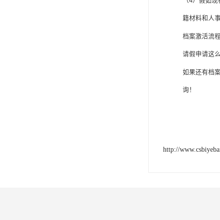
（4）
假如现
籍材料和人
档案激活流
请假申请这
如果还有档
询！
http://www.csbiyeb