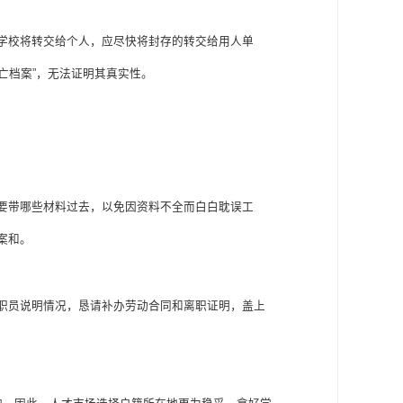
学校将转交给个人，应尽快将封存的转交给用人单
亡档案
”
，无法证明其真实性。
要带哪些材料过去，以免因资料不全而白白耽误工
案和。
职员说明情况，恳请补办劳动合同和离职证明，盖上