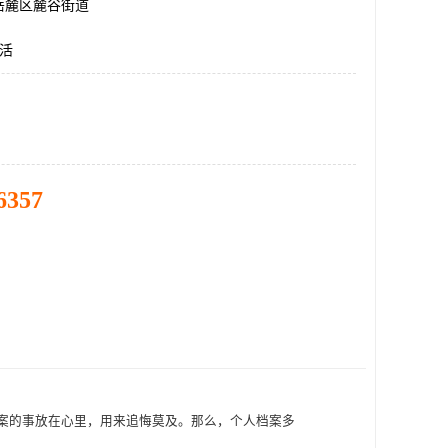
岳麓区麓谷街道
激活
6357
案的事放在心里，用来追悔莫及。那么，个人档案多