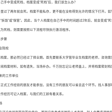
自己手中变成死档，档案变成
“
死档
”
后，我们该怎么办？
手里过了两年就会死。档案不能私存，更不能在没有得到允许的情况下打开。如
行
“
拆毁
”
或
“
保管
”
。因此，当个人档案在自己手中的时间超过
2
年后，就会变成
“
死
成为死档，则需要按照以下流程尽快执行激活程序。
体步骤
业院校
死档案，那必然已经过了择业期。首先要联系大学管毕业生档案的老师，咨询需
审阅档案材料，如有遗失，当场补办。千万别忘记让老师盖上，并将档案密封档
来的工作单位
有正式工作经验的朋友才能参加，没有工作的朋友可以省去这个环节。找人事部
工作经历可记入档案，与我们的工龄有着关系。
场