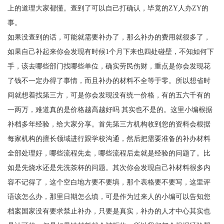
上的道理大家都懂。查到了可以自己打确认，毕竟的
ZY
人办
ZY
的
事。
如果没查到的话，可能就需要补办了，那么补办的费用就很多了，
如果自己补起来你会发现有时候
1
个月下来也四处碰壁，不知如何下
手，该去哪些部门找哪些单位，确实劳民伤财，重点是你会发现花
了钱不一定办得了事情，而且补办的材料不全等于零。所以想省时
间就想着找第三方，可是你会发现没有统一价格，有的五六千有的
一两万，难道真的是价格越高越好吗 其实也不是的。这里小编根据
补档多年经验，给大家分享。首先第三方机构收到您的资料会根据
每家机构的擅长领域进行跟学校沟通，然后把需要准备的补办材料
全部处理好，哪些流程先走，哪些流程后走就是经验的问题了。比
如是先烧水还是先洗茶杯的问题。其次你会发现自己补材料很多内
容不记得了，这个空白地方要不要填，那个表格要不要写，这里评
语该怎么办，那里日期怎么填，可是作为过来人的小编可以告知您
档案国家没有要求禁止补办，只要是真实，补办的人才中心其实也