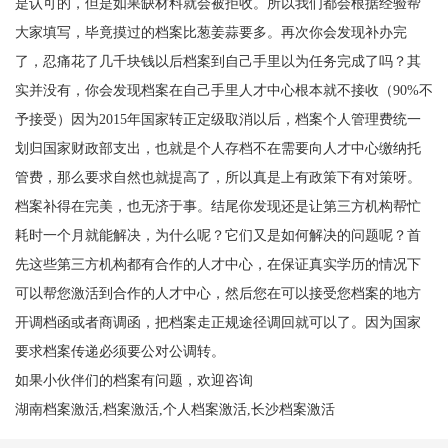
是认可的，但是如果缺材料就会被拒收。所以我们都会根据经验帮
大家填写，毕竟摸过的档案比葱姜蒜要多。再次你会发现补办完
了，忍痛花了几千块钱以后档案到自己手里以为任务完成了吗？其
实并没有，你会发现档案在自己手里人才中心根本就不接收（
90%
不
予接受）因为
2015
年国家转正定级取消以后，档案个人管理费统一
划归国家财政部支出，也就是个人存档不在需要向人才中心缴纳托
管费，那么要求自然也就提高了，所以真是上有政策下有对策呀。
档案补得在完美，也无济于事。结尾你发现还是让第三方机构帮忙
耗时一个月就能解决，为什么呢？它们又是如何解决的问题呢？首
先这些第三方机构都有合作的人才中心，在保证真实学历的情况下
可以帮您激活到合作的人才中心，然后您在可以接受您档案的地方
开调档函或者商调函，把档案走正规途径调回就可以了。因为国家
要求档案传递必须要公对公调转。
如果小伙伴们的档案有问题，欢迎咨询
湖南档案激活,档案激活,个人档案激活,长沙档案激活