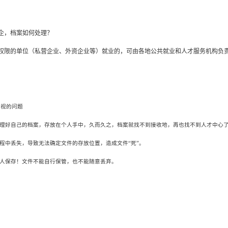
企，档案如何处理？
权限的单位（私营企业、外资企业等）就业的，可由各地公共就业和人才服务机构负
忽视的问题
管理好自己的档案，存放在个人手中，久而久之，档案就找不到接收地，再也找不到人才中心
过程中丢失，导致无法确定文件的存放位置，造成文件“死”。
个人保存！文件不能自行保管，也不能随意丢弃。