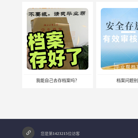
案吗？
档案问题别发愁
档案服
您是第
1423215
位访客