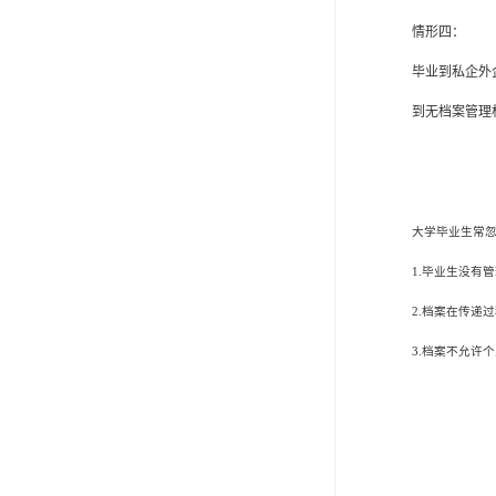
情形四：
毕业到私企外
到无档案管理
大学毕业生常
1.毕业生没有
2.档案在传递
3.档案不允许