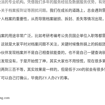
改派的专业机构。凭借我们多年的服务经验及数据服务优势，有
多关于档案报到证等困扰问题。
我们在成长的道路上，总会遇到
个人档案的重要性，从而导致档案破损、拆封、丢失等情况出现
。
档案的用途非常广泛，比如考研考编考公务员国企单位入职等都
，这就是大家平时对档案问题不关注，关键时候像热锅上的蚂蚁
小伙伴发现档案并不是自己相查就能查的，也不是自己一键查询
来发现没有，于是开始慌了神，其实大家也不用惊慌，现在很多
般两到三百不等，其实效果是一样的，但是低于
200
的就会有很多
了可以自己打确认，毕竟的
ZY
人办
ZY
的事。
ang.com