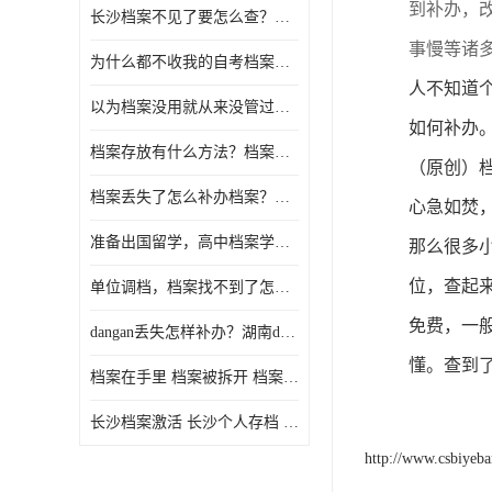
到补办，
长沙档案不见了要怎么查？档案查询 档案补办
事慢等诸
为什么都不收我的自考档案？自考档案怎么存档？
人不知道
以为档案没用就从来没管过，现在要用档案该怎么办？
如何补办
档案存放有什么方法？档案在手里为什么不能用
（
原创）
档案丢失了怎么补办档案？湖南档案补办 档案补办方法
心急如焚
准备出国留学，高中档案学校发给我了怎么办？
那么很多
位，查起
单位调档，档案找不到了怎么办？
免费，一
dangan丢失怎样补办？湖南dangan丢失补办流程介绍！
懂。查到
档案在手里 档案被拆开 档案补办 档案问题一站式服务
长沙档案激活 长沙个人存档 长沙档案存档
http://www.csbiyeb