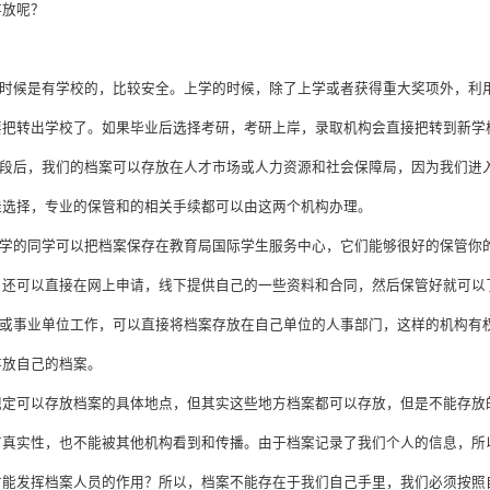
存放呢？
学的时候是有学校的，比较安全。上学的时候，除了上学或者获得重大奖项外，利
要把转出学校了。如果毕业后选择考研，考研上岸，录取机构会直接把转到新学
作阶段后，我们的档案可以存放在人才市场或人力资源和社会保障局，因为我们进
佳选择，专业的保管和的相关手续都可以由这两个机构办理。
留学的同学可以把档案保存在教育局国际学生服务中心，它们能够很好的保管你的留
，还可以直接在网上申请，线下提供自己的一些资料和合同，然后保管好就可以
国企或事业单位工作，可以直接将档案存放在自己单位的人事部门，这样的机构有
存放自己的档案。
规定可以存放档案的具体地点，但其实这些地方档案都可以存放，但是不能存放
有真实性，也不能被其他机构看到和传播。由于档案记录了我们个人的信息，所
才能发挥档案人员的作用？所以，档案不能存在于我们自己手里，我们必须按照