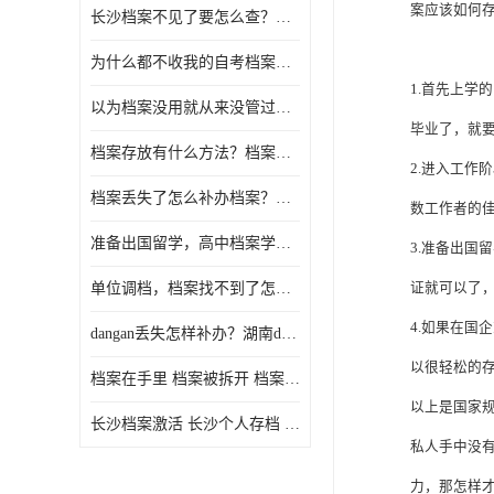
案应该如何
长沙档案不见了要怎么查？档案查询 档案补办
为什么都不收我的自考档案？自考档案怎么存档？
1.首先上
以为档案没用就从来没管过，现在要用档案该怎么办？
毕业了，就
档案存放有什么方法？档案在手里为什么不能用
2.进入工
档案丢失了怎么补办档案？湖南档案补办 档案补办方法
数工作者的
准备出国留学，高中档案学校发给我了怎么办？
3.准备出国
单位调档，档案找不到了怎么办？
证就可以了
4.如果在
dangan丢失怎样补办？湖南dangan丢失补办流程介绍！
以很轻松的
档案在手里 档案被拆开 档案补办 档案问题一站式服务
以上是国家
长沙档案激活 长沙个人存档 长沙档案存档
私人手中没
力，那怎样