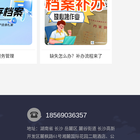
？补办流程来了
中专毕业有没有档案？中专档案应该如何管理？
18569036357
地址：湖南省 长沙 岳麓区 麓谷街道 长沙高新
开发区麓枫路61号湘麓国际花园二期酒店、公