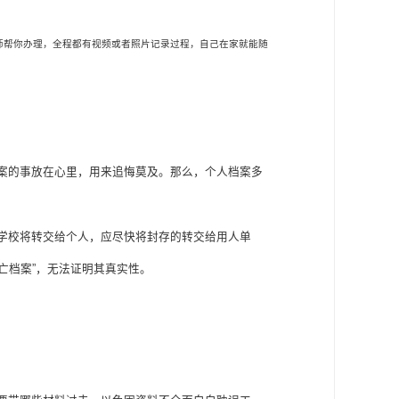
师帮你办理，全程都有视频或者照片记录过程，自己在家就能随
案的事放在心里，用来追悔莫及。那么，个人档案多
学校将转交给个人，应尽快将封存的转交给用人单
亡档案
”
，无法证明其真实性。