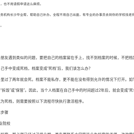
费，也不用请假申请这么麻烦。
服务机构长沙毕业帮，帮助自己补办。全程不用自己出面，有专业的办事员去到你的学校找老
度。
多朋友遇到类似的问题，要把自己的档案留在手上，找不到档案的时候，不把档
自己手中变成死档，档案变成
“
死档
”
后，我们该怎么办？
手里过了两年就会死。档案不能私存，更不能在没有得到允许的情况下打开。如
行
“
拆毁
”
或
“
保管
”
。因此，当个人档案在自己手中的时间超过
2
年后，就会变成
“
死
成为死档，则需要按照以下流程尽快执行激活程序。
体步骤
业院校