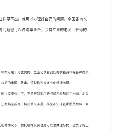
让你足不出户就可以办理好自己的问题。全国各地也
得问题也可以咨询毕业帮，会有专业的老师回答你的
，档案可是十分重要的，里面记录着我们的学籍资料等各种隐私
在以后的出国、政审、评职称等等环节中畅通无阻。
，所以要重视一下，不然等到要用的时候才发现这个问题，那么
。还有档案拆开、档案丢失不见、档案不知道在哪都是死档！死
证明的情况下，委托机构其实也是可以很办理好的，省去了路上