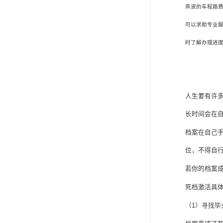
奔波的车程路
可以求助专业
时了解办理进
人生要有许
长时间会在
档案在自己
位，不得自
若你的档案
死档激活具
（
1
）寻找毕