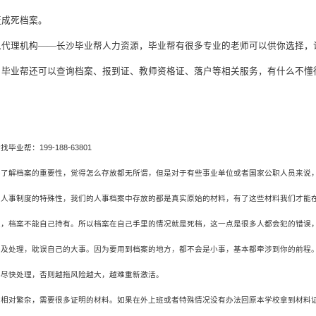
变成死档案。
以代理机构
——长沙毕业帮人力资源，毕业帮有很多专业的老师可以供你选择，
，
毕业帮
还可以查询档案、报到证、教师资格证、落户等相关服务，有什么不懂
请找毕业帮：
199-188-63801
不了解档案的重要性，觉得怎么存放都无所谓，但是对于有些事业单位或者国家公职人员来说
们人事制度的特殊性，我们的人事档案中存放的都是真实原始的材料，有了这些材料我们才能
定，档案不能自己持有。所以档案在自己手里的情况就是死档，这一点是很多人都会犯的错误
不及处理，耽误自己的大事。因为要用到档案的地方，都不会是小事，基本都牵涉到你的前程
得尽快处理，否则越拖风险越大，越难重新激活。
续相对繁杂，需要很多证明的材料。如果在外上班或者特殊情况没有办法回原本学校拿到材料