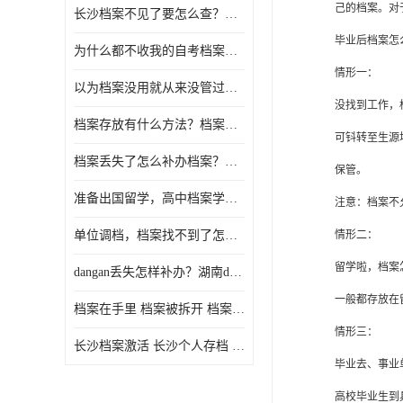
己的档案。对
长沙档案不见了要怎么查？档案查询 档案补办
毕业后档案怎
为什么都不收我的自考档案？自考档案怎么存档？
情形一：
以为档案没用就从来没管过，现在要用档案该怎么办？
没找到工作，
档案存放有什么方法？档案在手里为什么不能用
可钭转至生源
档案丢失了怎么补办档案？湖南档案补办 档案补办方法
保管。
准备出国留学，高中档案学校发给我了怎么办？
注意：档案不
单位调档，档案找不到了怎么办？
情形二：
留学啦，档案
dangan丢失怎样补办？湖南dangan丢失补办流程介绍！
一般都存放在
档案在手里 档案被拆开 档案补办 档案问题一站式服务
情形三：
长沙档案激活 长沙个人存档 长沙档案存档
毕业去、事业
高校毕业生到