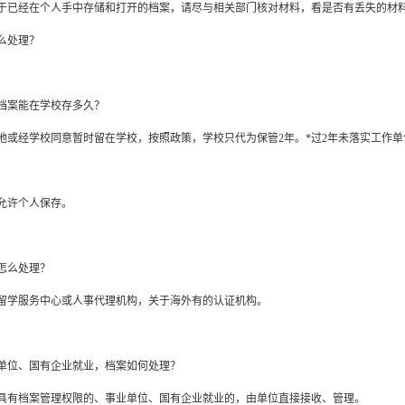
于已经在个人手中存储和打开的档案，请尽与相关部门核对材料，看是否有丢失的材
么处理？
档案能在学校存多久？
地或经学校同意暂时留在学校，按照政策，学校只代为保管
2年。*过2年未落实工作
允许个人保存。
怎么处理？
留学服务中心或人事代理机构，关于海外有的认证机构。
单位、国有企业就业，档案如何处理？
具有档案管理权限的、事业单位、国有企业就业的，由单位直接接收、管理。