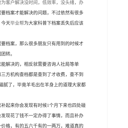
效为客户解决没时间，低效率，没头绪，办
需要档案才能解决的问题，不过依然有很多
，今天
毕业帮
为大家科普下档案丢失后应该
需要档案，那么很多朋友只有用到的时候才
团团转。
就能解决的，相反就需要咨询人社局等单
第三方机构查档都是查到了才收费，查不到
猫腻了，毕竟羊毛出在羊身上的道理大家都
己补起来你会发现有时候
1
个月下来也四处碰
会发现花了钱不一定办得了事情，而且补办
一价格，有的五六千有的一两万，难道真的