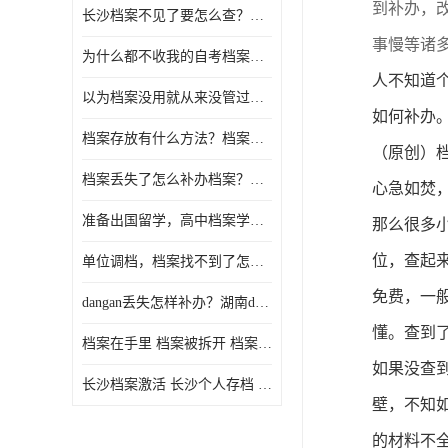
到补办，
长沙档案不见了要怎么查？档案查询 档案补办
事慢等诸
为什么都不收我的自考档案？自考档案怎么存档？
人不知道
以为档案没用就从来没管过，现在要用档案该怎么办？
如何补办
档案存放有什么方法？档案在手里为什么不能用
（
原创）
档案丢失了怎么补办档案？湖南档案补办 档案补办方法
心急如焚
准备出国留学，高中档案学校发给我了怎么办？
那么很多
位，查起
单位调档，档案找不到了怎么办？
免费，一
dangan丢失怎样补办？湖南dangan丢失补办流程介绍！
懂。查到
档案在手里 档案被拆开 档案补办 档案问题一站式服务
如果没查
长沙档案激活 长沙个人存档 长沙档案存档
壁，不知
的材料不