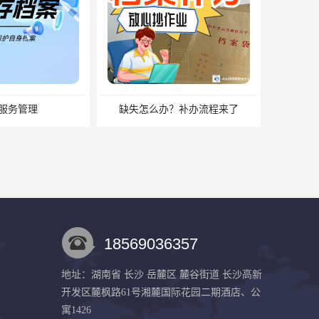
服务管理
缺失怎么办？补办流程来了
18569036357
地址：湖南省 长沙 岳麓区 麓谷街道 长沙高新
开发区麓枫路61号湘麓国际花园二期酒店、公
湖南档案激活需要注意什么？档案激活 档案存放
档案存放有什么方法？档案在手里为什么不能用
寓1426