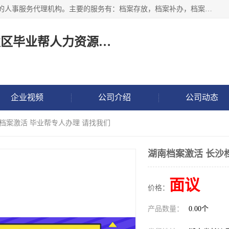
长沙毕业帮人力资源咨询有限责任公司是一家拥有8年多经验的人事服务代理机构。主要的服务有：档案存放，档案补办，档案激活，档案查询，档案查找，档案托管，档案调取，档案异地代办，档案异常处理 等；提供毕业档案处理、人事档案服务、商务代理代办、个人档案等服务，同时办事过程全程与客户沟通，确保真实、安全、可靠！
长沙高新技术产业开发区毕业帮人力资源咨询有限责任公司
企业视频
公司介绍
公司动态
沙档案激活 毕业帮专人办理 请找我们
湖南档案激活 长沙
面议
价格：
产品数量：
0.00个