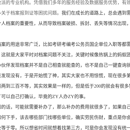
改派的专业机构。凭借我们多年的服务经验及数据服务优势，有
多关于档案报到证等困扰问题。
我们在成长的道路上，总会遇到
个人档案的重要性，从而导致档案破损、拆封、丢失等情况出现
。
档案的用途非常广泛，比如考研考编考公务员国企单位入职等都
，这就是大家平时对档案问题不关注，关键时候像热锅上的蚂蚁
小伙伴发现档案并不是自己相查就能查的，也不是自己一键查询
来发现没有，于是开始慌了神，其实大家也不用惊慌，现在很多
般两到三百不等，其实效果是一样的，但是低于
200
的就会有很多
了可以自己打确认，毕竟的
ZY
人办
ZY
的事。
到的话，可能就需要补办了，那么补办的费用就很多了，如果自
如何下手，该去哪些部门找哪些单位，确实劳民伤财，重点是你
全等于零。所以想省时间就想着找第三方，可是你会发现没有统