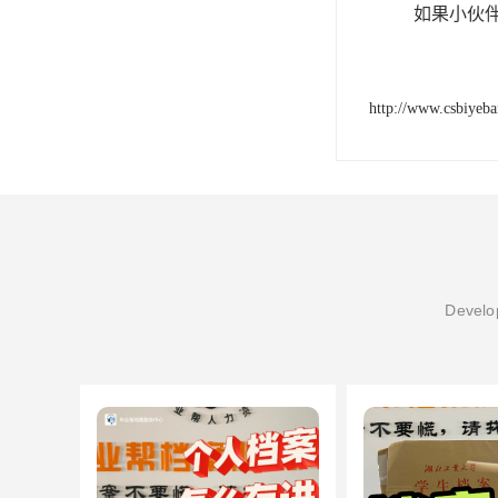
如果小伙
http://www.csbiyeb
Develop