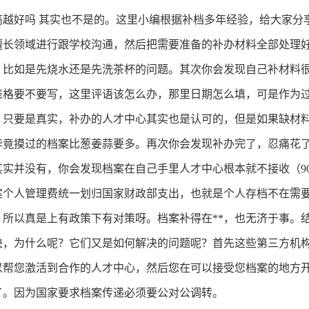
高越好吗 其实也不是的。这里小编根据补档多年经验，给大家分
擅长领域进行跟学校沟通，然后把需要准备的补办材料全部处理
。比如是先烧水还是先洗茶杯的问题。其次你会发现自己补材料
表格要不要写，这里评语该怎么办，那里日期怎么填，可是作为
，只要是真实，补办的人才中心其实也是认可的，但是如果缺材
毕竟摸过的档案比葱姜蒜要多。再次你会发现补办完了，忍痛花
其实并没有，你会发现档案在自己手里人才中心根本就不接收（
9
案个人管理费统一划归国家财政部支出，也就是个人存档不在需
，所以真是上有政策下有对策呀。档案补得在**，也无济于事。
决，为什么呢？它们又是如何解决的问题呢？首先这些第三方机
以帮您激活到合作的人才中心，然后您在可以接受您档案的地方
了。因为国家要求档案传递必须要公对公调转。