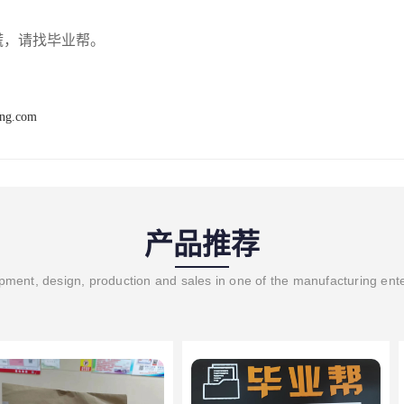
慌，请找毕业帮。
ang.com
产品推荐
ment, design, production and sales in one of the manufacturing ent