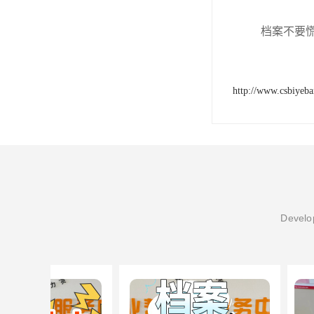
档案不要
http://www.csbiyeb
Develop