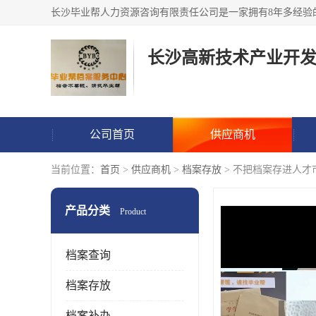
公司首页
供应商机
当前位置：
首页
>
供应商机
>
档案存放
> 不把档案存进人才
产品分类
Product
档案查询
档案存放
档案补办