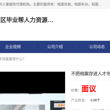
长沙毕业帮人力资源咨询有限责任公司是一家拥有8年多经验的人事服务代理机构。主要的服务有：档案存放，档案补办，档案激活，档案查询，档案查找，档案托管，档案调取，档案异地代办，档案异常处理 等；提供毕业档案处理、人事档案服务、商务代理代办、个人档案等服务，同时办事过程全程与客户沟通，确保真实、安全、可靠！
长沙高新技术产业开发区毕业帮人力资源咨询有限责任公司
企业视频
公司介绍
公司动态
市场需要带什么？
不把档案存进人才
面议
价格：
产品数量：
0.00个