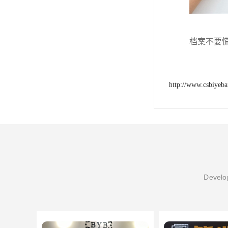
档案不要
http://www.csbiyeb
Develop