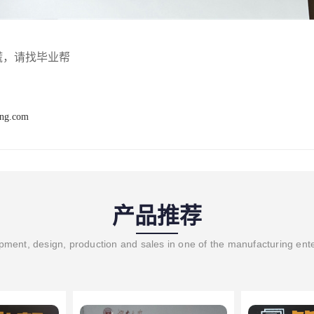
慌，请找毕业帮
ang.com
产品推荐
ment, design, production and sales in one of the manufacturing ent