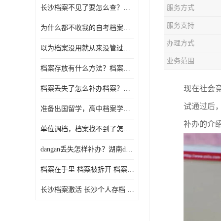
长沙档案不见了要怎么查？档案查询 档案补办
服务方式
服务支持
为什么都不收我的自考档案？自考档案怎么存档？
办理方式
以为档案没用就从来没管过，现在要用档案该怎么办？
业务范围
档案存放有什么方法？档案在手里为什么不能用
现在社会
档案丢失了怎么补办档案？湖南档案补办 档案补办方法
试通过后
准备出国留学，高中档案学校发给我了怎么办？
补办的介
单位调档，档案找不到了怎么办？
dangan丢失怎样补办？湖南dangan丢失补办流程介绍！
档案在手里 档案被拆开 档案补办 档案问题一站式服务
长沙档案激活 长沙个人存档 长沙档案存档