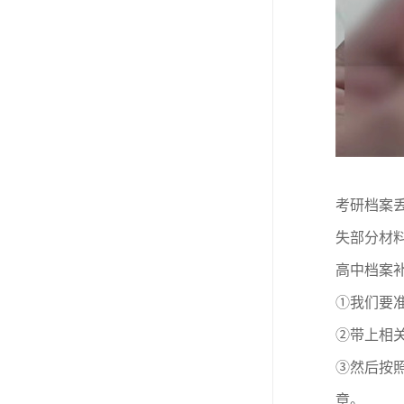
考研档案
失部分材
高中档案
①我们要
②带上相
③然后按
章。