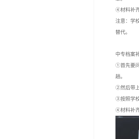
④材料补
注意：学
替代。
中专档案
①首先要
趟。
②然后带
③按照学
④材料补