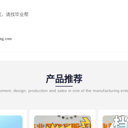
慌，请找毕业帮
ang.com
产品推荐
ment, design, production and sales in one of the manufacturing ent