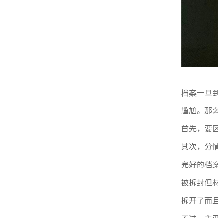
档案一旦
尴尬。那
首先，要
其次，分
完好的档
被拆封但
拆开了而