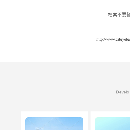
档案不要
http://www.csbiyeb
Develop