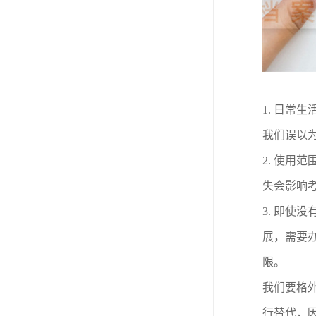
1.
日常生
我们误以为
2.
使用范
失会影响
3.
即使没
展，需要
限。
我们要格
行替代，