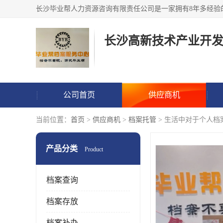
公司首页
供应商机
当前位置：
首页
>
供应商机
>
档案托管
> 生活中对于个人档
产品分类
Product
档案查询
档案存放
档案补办