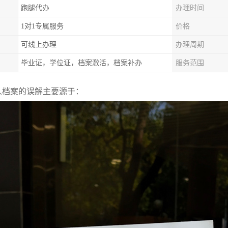
跑腿代办
办理时间
1对1专属服务
价格
可线上办理
办理周期
毕业证，学位证，档案激活，档案补办
服务范围
人档案的误解主要源于：