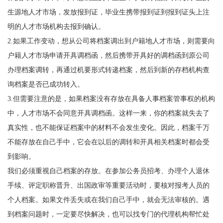
生源地人才市场，发放报到证，毕业生携带报到证到报到证头上注
明的人才市场机构去报到确认。
2.
如果工作变动，想从公司将档案调出到户籍地人才市场，则需要向
户籍人才市场申请开具调档函，然后携带开具好的调档函到原公司
办理档案调转，再通过机要形式转递档案，然后到新的存档机构查
询档案是否已成功转入。
3.
但需要注意的是，如果档案没有存放在具备人事档案管事权的机构
中，人才市场不会同意开具调档函。这样一来，你的档案就失去了
真实性，也不能保证档案中的材料不会发生变化。因此，档案千万
不能存放在自己手中，它会在以后的调转和开具相关档案时都会受
到影响。
我们必须重视自己档案的存放。在参加公务员招考、办理个人退休
手续、评定职称晋升、出国政审等重要活动时，要核对报考人员的
个人档案。如果文件丢失或在我们自己手中，就会无法审核的。遇
到档案问题时，一定要尽快解决，也可以找
专门的
代理机构帮忙处