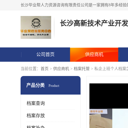
公司首页
供应商机
当前位置：
首页
>
供应商机
>
档案托管
> 私企上班个人档案
产品分类
Product
档案查询
档案存放
档案补办