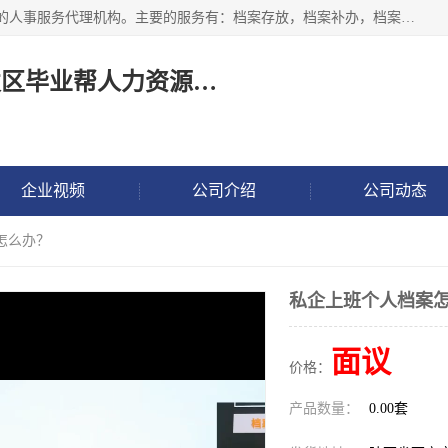
长沙毕业帮人力资源咨询有限责任公司是一家拥有8年多经验的人事服务代理机构。主要的服务有：档案存放，档案补办，档案激活，档案查询，档案查找，档案托管，档案调取，档案异地代办，档案异常处理 等；提供毕业档案处理、人事档案服务、商务代理代办、个人档案等服务，同时办事过程全程与客户沟通，确保真实、安全、可靠！
长沙高新技术产业开发区毕业帮人力资源咨询有限责任公司
企业视频
公司介绍
公司动态
怎么办？
私企上班个人档案
面议
价格：
产品数量：
0.00套