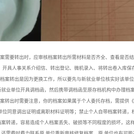
案需要转出时，应审核档案转出所需材料是否齐全、查看是否结
、 开具人事关系介绍信、转出登记、微机录入、将转出卷入库保
档案转出是因为更换工作，所以要先与新就业单位核实好该单位
新就业单位开具调档函，然后携带调档函至原存档机构中办理档
案转出时需要注意，你的档案如果属于个人委托存档，需提供《
 单位同意调出证明或离职材料证明等；禁止个人自带档案转递，
档案转递，容易造成个人档案丢失、破损等不同程度的损坏，这
，还需费时费力联系原 单位重新审核修复档案，原 单位也有可