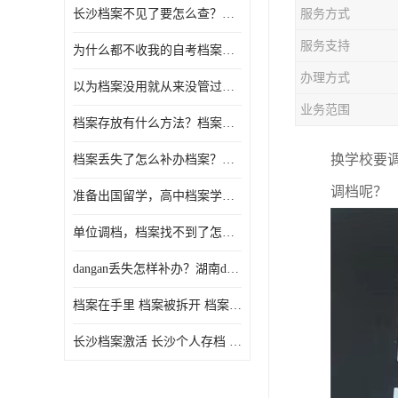
长沙档案不见了要怎么查？档案查询 档案补办
服务方式
服务支持
为什么都不收我的自考档案？自考档案怎么存档？
办理方式
以为档案没用就从来没管过，现在要用档案该怎么办？
业务范围
档案存放有什么方法？档案在手里为什么不能用
换学校要
档案丢失了怎么补办档案？湖南档案补办 档案补办方法
调档呢？
准备出国留学，高中档案学校发给我了怎么办？
单位调档，档案找不到了怎么办？
dangan丢失怎样补办？湖南dangan丢失补办流程介绍！
档案在手里 档案被拆开 档案补办 档案问题一站式服务
长沙档案激活 长沙个人存档 长沙档案存档