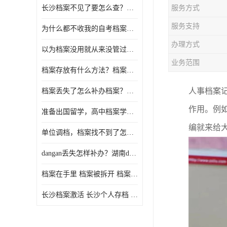
长沙档案不见了要怎么查？档案查询 档案补办
服务方式
服务支持
为什么都不收我的自考档案？自考档案怎么存档？
办理方式
以为档案没用就从来没管过，现在要用档案该怎么办？
业务范围
档案存放有什么方法？档案在手里为什么不能用
人事档案
档案丢失了怎么补办档案？湖南档案补办 档案补办方法
作用。例
准备出国留学，高中档案学校发给我了怎么办？
编就来
给
单位调档，档案找不到了怎么办？
dangan丢失怎样补办？湖南dangan丢失补办流程介绍！
档案在手里 档案被拆开 档案补办 档案问题一站式服务
长沙档案激活 长沙个人存档 长沙档案存档