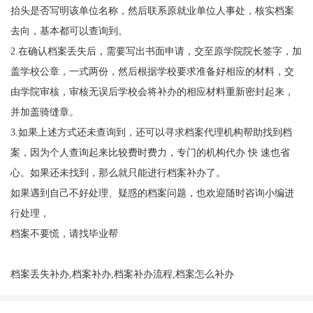
抬头是否写明该单位名称，然后联系原就业单位人事处，核实档案
去向，基本都可以查询到。
2.
在确认档案丢失后，需要写出书面申请，交至原学院院长签字，加
盖学校公章，一式两份，然后根据学校要求准备好相应的材料，交
由学院审核，审核无误后学校会将补办的相应材料重新密封起来，
并加盖骑缝章。
3.
如果上述方式还未查询到，还可以寻求
档案
代理机构帮助找到档
案，因为个人查询起来比较费时费力，
专门的
机构代办 快 速也省
心。如果还未找到，那么就
只能
进行档案补办了。
如果遇到自己不好处理、疑惑的档案问题，也欢迎随时咨询小编进
行处理，
档案不要慌，请找毕业帮
档案丢失补办,档案补办,档案补办流程,档案怎么补办