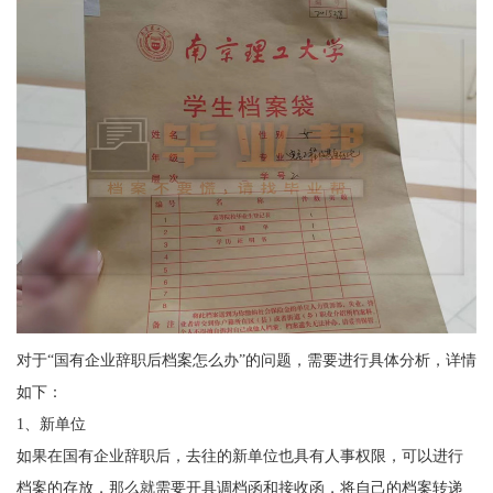
对于
“
国有企业
辞职后档案怎么办
”的问题，需要进行具体分析，详情
如下：
1
、新单位
如果在
国有企业
辞职后，去往的新单位也具有人事权限，可以进行
档案的存放，那么就需要开具调档函和接收函，将自己的档案转递