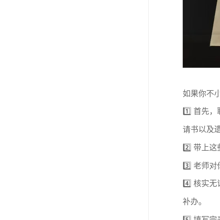
如果你不
1️⃣
首先，
请书以及遗
2️⃣
带上这
3️⃣
老师对
4️⃣
核实无
补办。