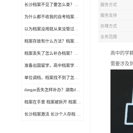
长沙档案不见了要怎么查？档案查询 档案补办
服务方式
服务支持
为什么都不收我的自考档案？自考档案怎么存档？
办理方式
以为档案没用就从来没管过，现在要用档案该怎么办？
业务范围
档案存放有什么方法？档案在手里为什么不能用
档案丢失了怎么补办档案？湖南档案补办 档案补办方法
高中的学
需要涉及
准备出国留学，高中档案学校发给我了怎么办？
单位调档，档案找不到了怎么办？
dangan丢失怎样补办？湖南dangan丢失补办流程介绍！
档案在手里 档案被拆开 档案补办 档案问题一站式服务
长沙档案激活 长沙个人存档 长沙档案存档