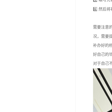
5️⃣
填写完
6️⃣
然后将
需要注意
况，需要
补办好的
好自己的毕
对于自己