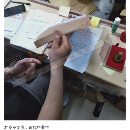
档案不要慌，请找毕业帮