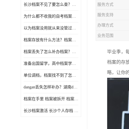
长沙档案不见了要怎么查？档案查询 档案补办
服务方式
服务支持
为什么都不收我的自考档案？自考档案怎么存档？
办理方式
以为档案没用就从来没管过，现在要用档案该怎么办？
业务范围
档案存放有什么方法？档案在手里为什么不能用
毕业季，
档案丢失了怎么补办档案？湖南档案补办 档案补办方法
档案的存
准备出国留学，高中档案学校发给我了怎么办？
略，让你的
单位调档，档案找不到了怎么办？
dangan丢失怎样补办？湖南dangan丢失补办流程介绍！
档案在手里 档案被拆开 档案补办 档案问题一站式服务
长沙档案激活 长沙个人存档 长沙档案存档