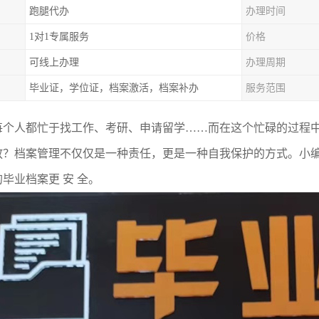
跑腿代办
办理时间
1对1专属服务
价格
可线上办理
办理周期
毕业证，学位证，档案激活，档案补办
服务范围
每个人都忙于找工作、考研、申请留学
……而在这个忙碌的过程
放？档案管理不仅仅是一种责任，更是一种自我保护的方式。
小
毕业档案更 安 全
。