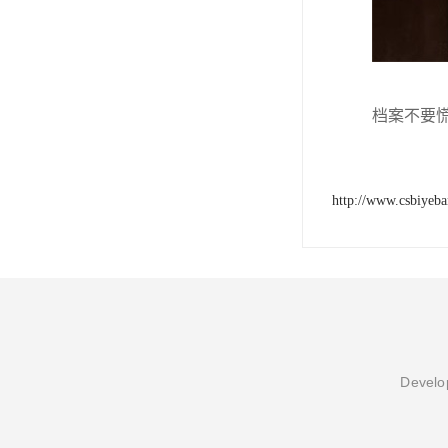
档案不要
http://www.csbiyeb
Develop