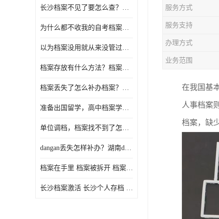
长沙档案不见了要怎么查？档案查询 档案补办
服务方式
服务支持
为什么都不收我的自考档案？自考档案怎么存档？
办理方式
以为档案没用就从来没管过，现在要用档案该怎么办？
业务范围
档案存放有什么方法？档案在手里为什么不能用
档案丢失了怎么补办档案？湖南档案补办 档案补办方法
在我国基
人事档案
准备出国留学，高中档案学校发给我了怎么办？
档案，缺
单位调档，档案找不到了怎么办？
dangan丢失怎样补办？湖南dangan丢失补办流程介绍！
档案在手里 档案被拆开 档案补办 档案问题一站式服务
长沙档案激活 长沙个人存档 长沙档案存档