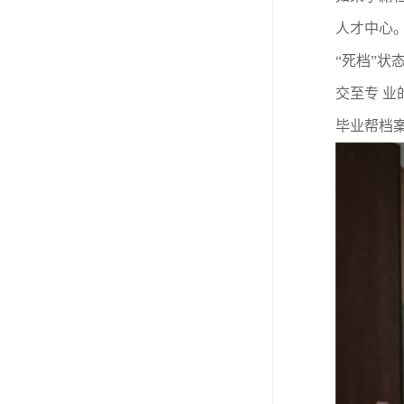
人才中心
“死档”
交至专 
毕业帮档