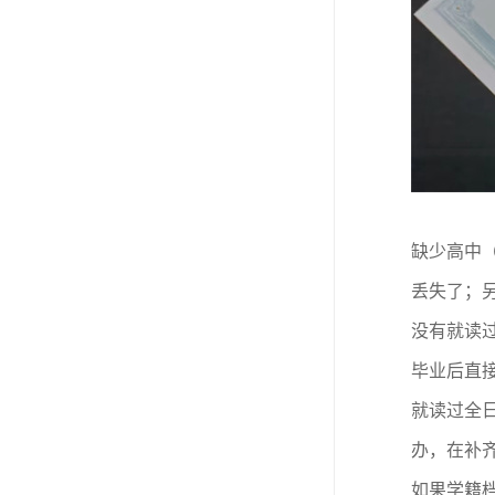
缺少高中
丢失了；
没有就读
毕业后直
就读过全
办，在补
如果学籍