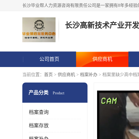
公司首页
供应商机
当前位置：
首页
>
供应商机
>
档案补办
> 档案里缺少高中档
产品分类
Product
档案查询
档案存放
档案补办