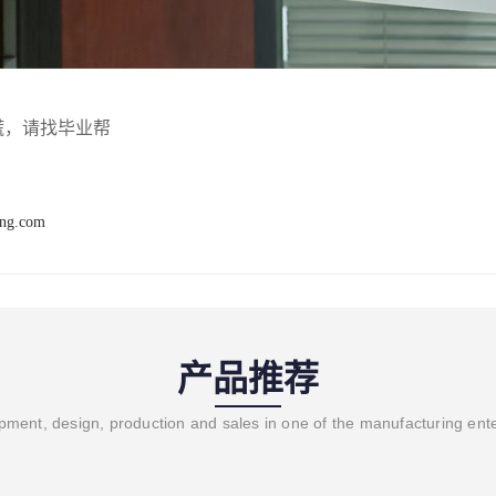
慌，请找毕业帮
ang.com
产品推荐
ment, design, production and sales in one of the manufacturing ent