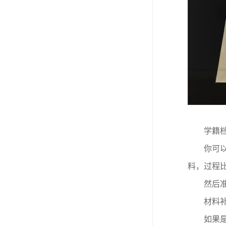
学籍
你可
料，过程
然后
材料
如果