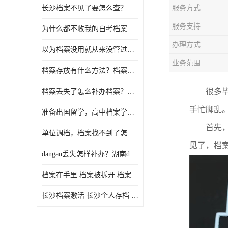
长沙档案不见了要怎么查？档案查询 档案补办
服务方式
服务支持
为什么都不收我的自考档案？自考档案怎么存档？
办理方式
以为档案没用就从来没管过，现在要用档案该怎么办？
业务范围
档案存放有什么方法？档案在手里为什么不能用
很多
档案丢失了怎么补办档案？湖南档案补办 档案补办方法
手忙脚乱
准备出国留学，高中档案学校发给我了怎么办？
首先
单位调档，档案找不到了怎么办？
见了，档
dangan丢失怎样补办？湖南dangan丢失补办流程介绍！
档案在手里 档案被拆开 档案补办 档案问题一站式服务
长沙档案激活 长沙个人存档 长沙档案存档