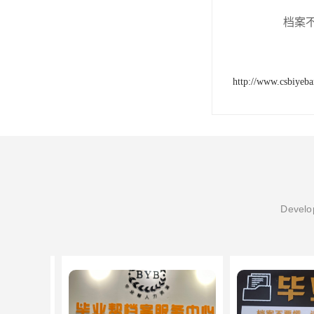
档案
http://www.csbiyeb
Develop