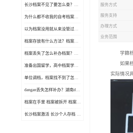
长沙档案不见了要怎么查？档案查询 档案补办
服务方式
服务支持
为什么都不收我的自考档案？自考档案怎么存档？
办理方式
以为档案没用就从来没管过，现在要用档案该怎么办？
业务范围
档案存放有什么方法？档案在手里为什么不能用
学籍
档案丢失了怎么补办档案？湖南档案补办 档案补办方法
如果
准备出国留学，高中档案学校发给我了怎么办？
实际情况
单位调档，档案找不到了怎么办？
dangan丢失怎样补办？湖南dangan丢失补办流程介绍！
档案在手里 档案被拆开 档案补办 档案问题一站式服务
长沙档案激活 长沙个人存档 长沙档案存档