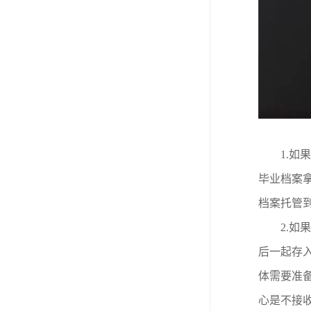
1.
毕业档案
档案托管
2.
后一起存
体需要准
心是不接