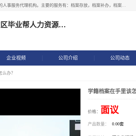
长沙毕业帮人力资源咨询有限责任公司是一家拥有8年多经验的人事服务代理机构。主要的服务有：档案存放，档案补办，档案激活，档案查询，档案查找，档案托管，档案调取，档案异地代办，档案异常处理 等；提供毕业档案处理、人事档案服务、商务代理代办、个人档案等服务，同时办事过程全程与客户沟通，确保真实、安全、可靠！
长沙高新技术产业开发区毕业帮人力资源咨询有限责任公司
企业视频
公司介绍
公司动态
怎么办？
学籍档案在手里该
面议
价格：
产品数量：
0.00套