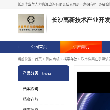
公司首页
供应商机
当前位置：
首页
>
供应商机
>
档案存放
> 政审档案在手里该
产品分类
Product
档案查询
档案存放
档案补办