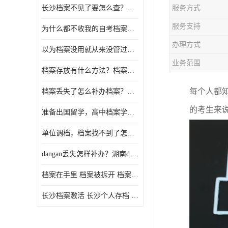
长沙档案不见了要怎么查？档案查询 档案补办
服务方式
服务支持
为什么都不收我的自考档案？自考档案怎么存档？
办理方式
以为档案没用就从来没管过，现在要用档案该怎么办？
业务范围
档案存放有什么方法？档案在手里为什么不能用
每个人都
档案丢失了怎么补办档案？湖南档案补办 档案补办方法
的考生来
准备出国留学，高中档案学校发给我了怎么办？
单位调档，档案找不到了怎么办？
dangan丢失怎样补办？湖南dangan丢失补办流程介绍！
档案在手里 档案被拆开 档案补办 档案问题一站式服务
长沙档案激活 长沙个人存档 长沙档案存档