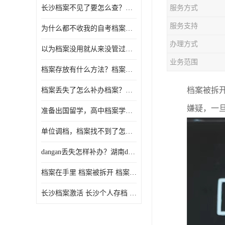
长沙档案不见了要怎么查？档案查询 档案补办
服务方式
服务支持
为什么都不收我的自考档案？自考档案怎么存档？
办理方式
以为档案没用就从来没管过，现在要用档案该怎么办？
业务范围
档案存放有什么方法？档案在手里为什么不能用
档案被拆
档案丢失了怎么补办档案？湖南档案补办 档案补办方法
嫌疑，一
准备出国留学，高中档案学校发给我了怎么办？
单位调档，档案找不到了怎么办？
dangan丢失怎样补办？湖南dangan丢失补办流程介绍！
档案在手里 档案被拆开 档案补办 档案问题一站式服务
长沙档案激活 长沙个人存档 长沙档案存档