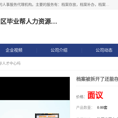
长沙毕业帮人力资源咨询有限责任公司是一家拥有8年多经验的人事服务代理机构。主要的服务有：档案存放，档案补办，档案激活，档案查询，档案查找，档案托管，档案调取，档案异地代办，档案异常处理 等；提供毕业档案处理、人事档案服务、商务代理代办、个人档案等服务，同时办事过程全程与客户沟通，确保真实、安全、可靠！
长沙高新技术产业开发区毕业帮人力资源咨询有限责任公司
企业视频
公司介绍
公司动态
存人才中心吗
档案被拆开了还能
面议
价格：
产品数量：
0.00套