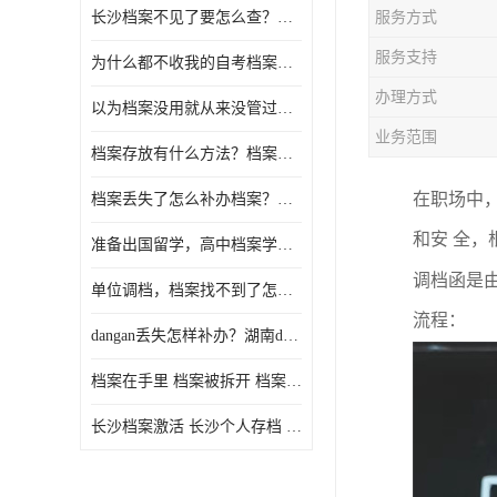
长沙档案不见了要怎么查？档案查询 档案补办
服务方式
服务支持
为什么都不收我的自考档案？自考档案怎么存档？
办理方式
以为档案没用就从来没管过，现在要用档案该怎么办？
业务范围
档案存放有什么方法？档案在手里为什么不能用
在职场中
档案丢失了怎么补办档案？湖南档案补办 档案补办方法
和安 全
准备出国留学，高中档案学校发给我了怎么办？
调档函是
单位调档，档案找不到了怎么办？
流程：
dangan丢失怎样补办？湖南dangan丢失补办流程介绍！
档案在手里 档案被拆开 档案补办 档案问题一站式服务
长沙档案激活 长沙个人存档 长沙档案存档