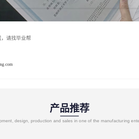
慌，请找毕业帮
ang.com
产品推荐
ment, design, production and sales in one of the manufacturing ent