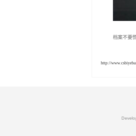
档案不要
http://www.csbiyeb
Develop