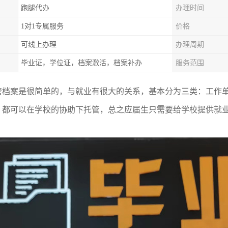
跑腿代办
办理时间
1对1专属服务
价格
可线上办理
办理周期
毕业证，学位证，档案激活，档案补办
服务范围
管档案是很简单的，与就业有很大的关系，基本分为三类：工作
，都可以在学校的协助下托管，总之应届生只需要给学校提供就