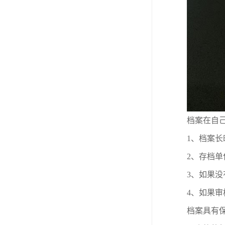
档案在自
1
、档案长
2
、存档单
3
、如果没
4
、如果审
档案具有