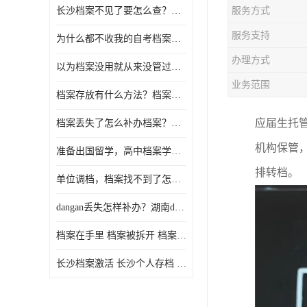
长沙档案不见了要怎么查？档案查询 档案补办
服务方式
服务支持
为什么都不收我的自考档案？自考档案怎么存档？
办理方式
以为档案没用就从来没管过，现在要用档案该怎么办？
业务范围
档案存放有什么方法？档案在手里为什么不能用
应届生托
档案丢失了怎么补办档案？湖南档案补办 档案补办方法
机构保管
准备出国留学，高中档案学校发给我了怎么办？
排转档。
单位调档，档案找不到了怎么办？
dangan丢失怎样补办？湖南dangan丢失补办流程介绍！
档案在手里 档案被拆开 档案补办 档案问题一站式服务
长沙档案激活 长沙个人存档 长沙档案存档