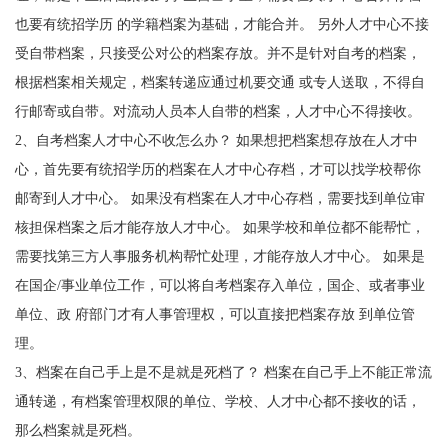
也要有统招学历
的学籍档案为基础，才能合并。
另外人才中心不接
受自带档案，只接受公对公的档案存放。并不是针对自考的档案，
根据档案相关规定，档案转递应通过机要交通
或专人送取，不得自
行邮寄或自带。对流动人员本人自带的档案，人才中心不得接收。
2、
自考档案人才中心不收怎么办？
如果想把档案想存放在人才中
心，首先要有统招学历的档案在人才中心存档，才可以找学校帮你
邮寄到人才中心。
如果没有档案在人才中心存档，需要找到单位审
核担保档案之后才能存放人才中心。
如果学校和单位都不能帮忙，
需要找第三方人事服务机构帮忙处理，才能存放人才中心。
如果是
在国企
/
事业单位工作，可以将自考档案存入单位，国企、或者事业
单位、政 府部门才有人事管理权，可以直接把档案存放 到单位管
理。
3
、档案在自己手上是不是就是死档了？ 档案在自己手上不能正常流
通转递，有档案管理权限的单位、学校、人才中心都不接收的话，
那么档案就是死档。