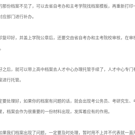
的那份档案不见了，可以去省自考办和主考学院找档案模板，再重新打印
对应部门进行补办。
印复印好，并盖上学院公章后，还要交由省自考办和主考院校审核，在审
。
好之后，就可以带上高中档案去人才中心办理托管手续了，人才中心专门
案进行托管。
定要处理好，如果你的档案有问题的话，就会出现考公务员、考研究生、
里，档案会作为很重要的一份材料出现，发挥着应有的作用。
如果我们档案出现了问题，一定要及时处理，暂时用不上并不代表就一直