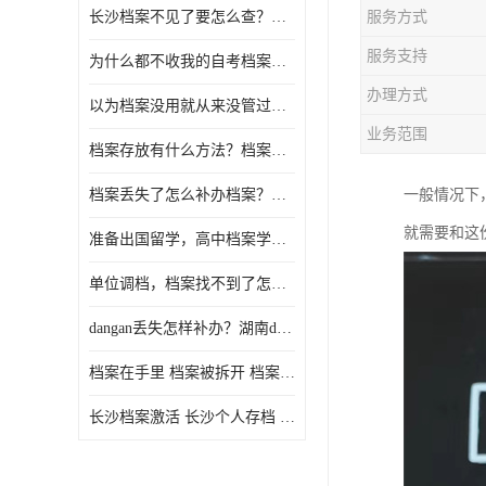
长沙档案不见了要怎么查？档案查询 档案补办
服务方式
服务支持
为什么都不收我的自考档案？自考档案怎么存档？
办理方式
以为档案没用就从来没管过，现在要用档案该怎么办？
业务范围
档案存放有什么方法？档案在手里为什么不能用
档案丢失了怎么补办档案？湖南档案补办 档案补办方法
一般情况下
就需要和这
准备出国留学，高中档案学校发给我了怎么办？
单位调档，档案找不到了怎么办？
dangan丢失怎样补办？湖南dangan丢失补办流程介绍！
档案在手里 档案被拆开 档案补办 档案问题一站式服务
长沙档案激活 长沙个人存档 长沙档案存档