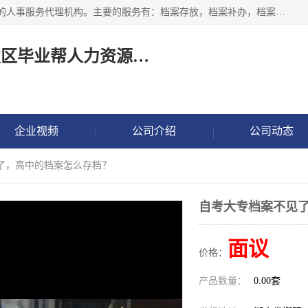
长沙毕业帮人力资源咨询有限责任公司是一家拥有8年多经验的人事服务代理机构。主要的服务有：档案存放，档案补办，档案激活，档案查询，档案查找，档案托管，档案调取，档案异地代办，档案异常处理 等；提供毕业档案处理、人事档案服务、商务代理代办、个人档案等服务，同时办事过程全程与客户沟通，确保真实、安全、可靠！
长沙高新技术产业开发区毕业帮人力资源咨询有限责任公司
企业视频
公司介绍
公司动态
见了，高中的档案怎么存档？
自考大专档案不见
面议
价格：
产品数量：
0.00套