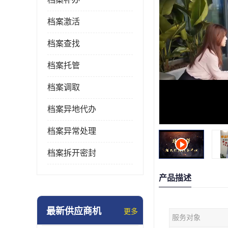
档案激活
档案查找
档案托管
档案调取
档案异地代办
档案异常处理
档案拆开密封
产品描述
最新供应商机
更多
服务对象