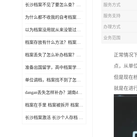
长沙档案不见了要怎么查？档案查询 档案补办
服务方式
服务支持
为什么都不收我的自考档案？自考档案怎么存档？
办理方式
以为档案没用就从来没管过，现在要用档案该怎么办？
业务范围
档案存放有什么方法？档案在手里为什么不能用
正常情况
档案丢失了怎么补办档案？湖南档案补办 档案补办方法
点，从单
准备出国留学，高中档案学校发给我了怎么办？
但是现在
单位调档，档案找不到了怎么办？
就是在进
dangan丢失怎样补办？湖南dangan丢失补办流程介绍！
档案在手里 档案被拆开 档案补办 档案问题一站式服务
长沙档案激活 长沙个人存档 长沙档案存档