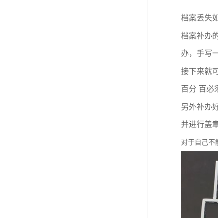
档案丢失
档案补办
办，手写
接下来就
百分 百必
另外补办
并进行盖
对于自己不