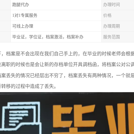
跑腿代办
办理时间
1对1专属服务
价格
可线上办理
办理周期
毕业证，学位证，档案激活，档案补办
服务范围
下，档案是不会出现在我们自己手上的，在毕业的时候老师会根
位离职的时候也是会让新的存档单位开具调档函，将档案公对公
档案丢失的情况已经层出不穷了，档案丢失有两种情况，一个就
行转移的过程中造成了丢失。