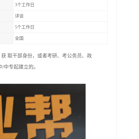
3个工作日
详谈
5个工作日
全国
获 取干部身份，或者考研、考公务员、政
中
/
中专起建立的。