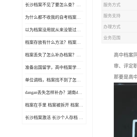
长沙档案不见了要怎么查？档案查询 档案补办
服务方式
服务支持
为什么都不收我的自考档案？自考档案怎么存档？
办理方式
以为档案没用就从来没管过，现在要用档案该怎么办？
业务范围
档案存放有什么方法？档案在手里为什么不能用
高中档案
档案丢失了怎么补办档案？湖南档案补办 档案补办方法
审、评定
准备出国留学，高中档案学校发给我了怎么办？
那要是高
单位调档，档案找不到了怎么办？
dangan丢失怎样补办？湖南dangan丢失补办流程介绍！
档案在手里 档案被拆开 档案补办 档案问题一站式服务
长沙档案激活 长沙个人存档 长沙档案存档