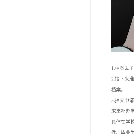
1.
档案丢了
2.
接下来准
档案。
3.
提交申请
求来补办
具体在学
件、毕业