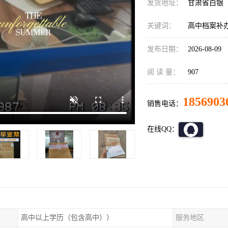
发货地址：
甘肃省白银
关键词：
高中档案补办
发布日期：
2026-08-09
阅 读 量：
907
1856903
销售电话：
在线QQ：
高中以上学历（包含高中））
服务地区