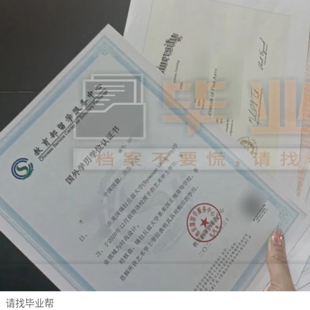
，请找毕业帮