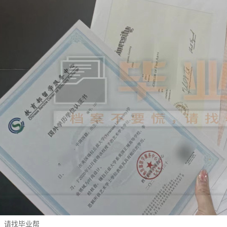
，请找毕业帮