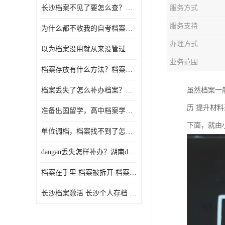
长沙档案不见了要怎么查？档案查询 档案补办
服务方式
服务支持
为什么都不收我的自考档案？自考档案怎么存档？
办理方式
以为档案没用就从来没管过，现在要用档案该怎么办？
业务范围
档案存放有什么方法？档案在手里为什么不能用
档案丢失了怎么补办档案？湖南档案补办 档案补办方法
虽然档案一
历 提升材
准备出国留学，高中档案学校发给我了怎么办？
下面，就由
单位调档，档案找不到了怎么办？
dangan丢失怎样补办？湖南dangan丢失补办流程介绍！
档案在手里 档案被拆开 档案补办 档案问题一站式服务
长沙档案激活 长沙个人存档 长沙档案存档