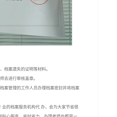
、档案遗失
的
证明等材料
。
师
去
进行
审核
盖章
。
档案管理的
工作人员办理
档案密封
并将档案
专
业
的档案服务机构代 办，会为大家节省很
供贴心服务，省时省力，办理老师也都是一