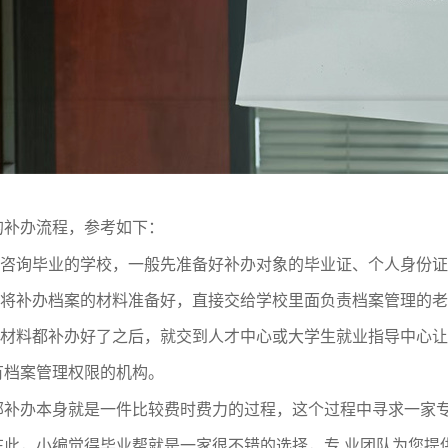
的
补办
流程，参考如下
：
咨询
毕业的
学校
，
一般先
准备好
补办对象的
毕业证、
个人
身份证
将补办档案的材料准备好，直接
交给学校
里面
负责档案管理的老
材料都补办好
了
之后，就交到人才中心
或
大学生就业指导中心让
有档案管理权限的机构。
部补办
本身就是一件比较费时费力的过程，这个过程中寻求一家
在此，小编觉得
毕业帮就是一家很不错的选择
，
专
业
团队为您提