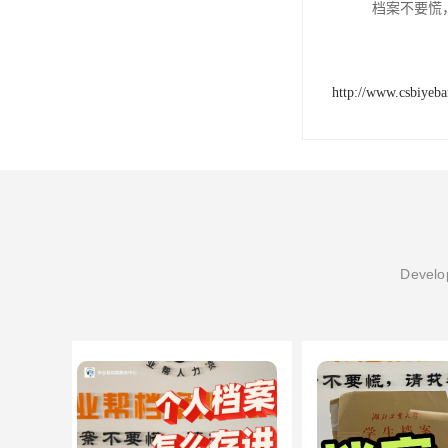
档案不要慌
http://www.csbiyeb
Develop