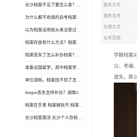
长沙档案不见了要怎么查？档案查询 档案补办
服务方式
服务支持
为什么都不收我的自考档案？自考档案怎么存档？
办理方式
以为档案没用就从来没管过，现在要用档案该怎么办？
业务范围
档案存放有什么方法？档案在手里为什么不能用
学籍档案
档案丢失了怎么补办档案？湖南档案补办 档案补办方法
公、考编
准备出国留学，高中档案学校发给我了怎么办？
遗失，那
单位调档，档案找不到了怎么办？
dangan丢失怎样补办？湖南dangan丢失补办流程介绍！
档案在手里 档案被拆开 档案补办 档案问题一站式服务
长沙档案激活 长沙个人存档 长沙档案存档