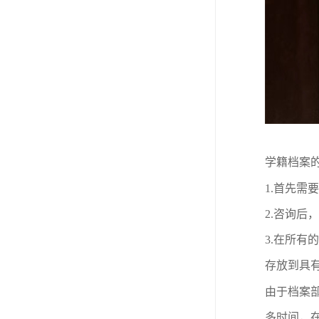
学籍档案
1.
首先需要
2.
咨询后，
3.
在
所有的
存放
到
具
由于
档案
多时间，