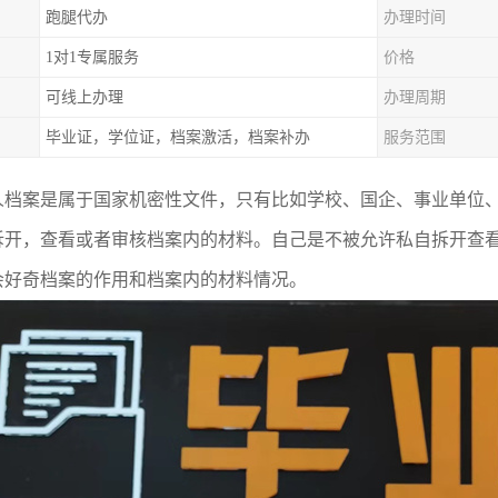
跑腿代办
办理时间
1对1专属服务
价格
可线上办理
办理周期
毕业证，学位证，档案激活，档案补办
服务范围
人档案是属于国家机密性文件，只有比如学校、国企、事业单位
拆开，查看或者审核档案内的材料。自己是不被允许私自拆开查
会好奇档案的作用和档案内的材料情况。