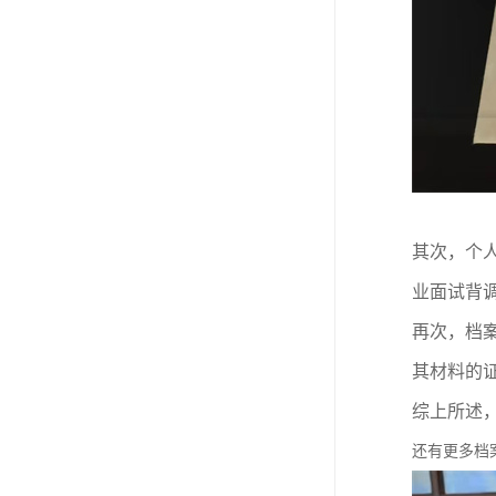
其次，个
业面试背
再次，档
其材料的
综上所述
还有更多档