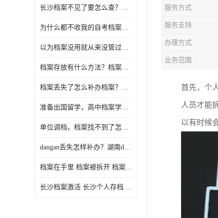
长沙档案不见了要怎么查？档案查询 档案补办
服务方式
服务支持
为什么都不收我的自考档案？自考档案怎么存档？
办理方式
以为档案没用就从来没管过，现在要用档案该怎么办？
业务范围
档案存放有什么方法？档案在手里为什么不能用
首先，个
档案丢失了怎么补办档案？湖南档案补办 档案补办方法
人员才能
准备出国留学，高中档案学校发给我了怎么办？
以有时候
单位调档，档案找不到了怎么办？
dangan丢失怎样补办？湖南dangan丢失补办流程介绍！
档案在手里 档案被拆开 档案补办 档案问题一站式服务
长沙档案激活 长沙个人存档 长沙档案存档