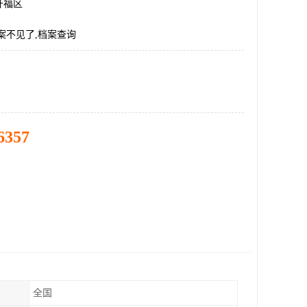
开福区
案不见了,档案查询
6357
全国