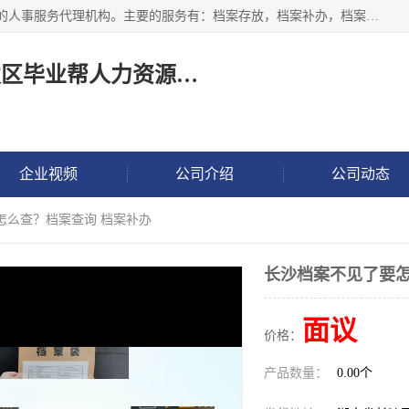
长沙毕业帮人力资源咨询有限责任公司是一家拥有8年多经验的人事服务代理机构。主要的服务有：档案存放，档案补办，档案激活，档案查询，档案查找，档案托管，档案调取，档案异地代办，档案异常处理 等；提供毕业档案处理、人事档案服务、商务代理代办、个人档案等服务，同时办事过程全程与客户沟通，确保真实、安全、可靠！
长沙高新技术产业开发区毕业帮人力资源咨询有限责任公司
企业视频
公司介绍
公司动态
怎么查？档案查询 档案补办
长沙档案不见了要怎
面议
价格：
产品数量：
0.00个