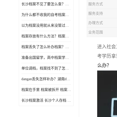
长沙档案不见了要怎么查？档案查询 档案补办
服务方式
服务支持
为什么都不收我的自考档案？自考档案怎么存档？
办理方式
以为档案没用就从来没管过，现在要用档案该怎么办？
业务范围
档案存放有什么方法？档案在手里为什么不能用
进入社会
档案丢失了怎么补办档案？湖南档案补办 档案补办方法
考学历拿
准备出国留学，高中档案学校发给我了怎么办？
么办？
单位调档，档案找不到了怎么办？
dangan丢失怎样补办？湖南dangan丢失补办流程介绍！
档案在手里 档案被拆开 档案补办 档案问题一站式服务
长沙档案激活 长沙个人存档 长沙档案存档