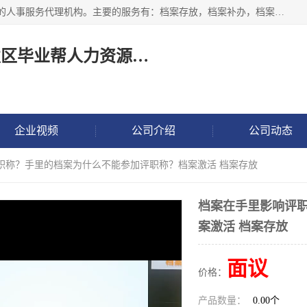
长沙毕业帮人力资源咨询有限责任公司是一家拥有8年多经验的人事服务代理机构。主要的服务有：档案存放，档案补办，档案激活，档案查询，档案查找，档案托管，档案调取，档案异地代办，档案异常处理 等；提供毕业档案处理、人事档案服务、商务代理代办、个人档案等服务，同时办事过程全程与客户沟通，确保真实、安全、可靠！
长沙高新技术产业开发区毕业帮人力资源咨询有限责任公司
企业视频
公司介绍
公司动态
评职称？手里的档案为什么不能参加评职称？档案激活 档案存放
档案在手里影响评
案激活 档案存放
面议
价格：
产品数量：
0.00个