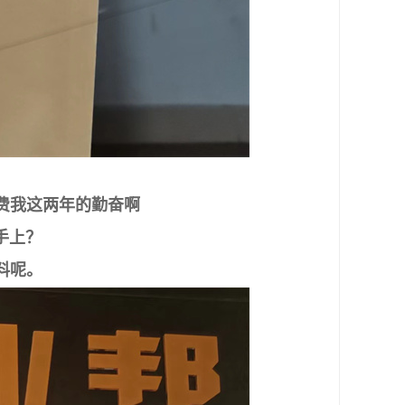
费我这两年的勤奋啊
手上？
料呢。