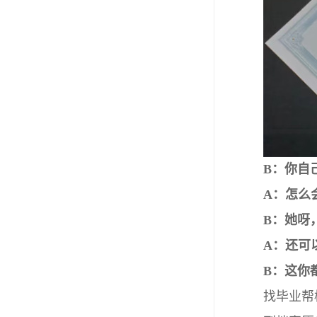
B：你自
A：
怎么
B：她
呀
A：
还可
B：
这你都
找毕业帮