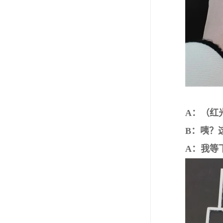
A：（红
B：咦？
A：我等