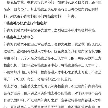
一般包括学校、教育局等具体部门，如果涉及成考自考的，还有报
名点、自考办等。带上档案遗失证明还有自己补办档案的证明材
料，到需要补办材料的部门将档案材料一一补办。
3.
档案补办好后进行审核密封
补办好的档案材料都需要先盖章，之后经过审核才能密封存档。
4.
档案存进人才中心
补办好的档案不能自己拿在手里，会称为死档，就是我们所说的无
效档案。必须要存放进人才中心、国企央企等具有档案保管权限的
单位部门，以个人名义档案是存不进人才中心的，可以寻找第三方
档案机构，比如毕业帮档案服务中心，将档案直接存进人才中心，
不用添加其他任何材料，档案存进人才中心之后线上可查，不管是
落户、评职称、考公、考编等都是没有问题的。
综上所述，档案丢失之后是可以补办档案的，不过档案补办的流程
会有所差异，但只要是真实实地去补办的档案，对于政审就不会有
什么负面影响，不过档案补办好之后一定要记得将档案存进人才中
心，否则档案在自己手里仍然是无法使用，也不能正常政审的。如